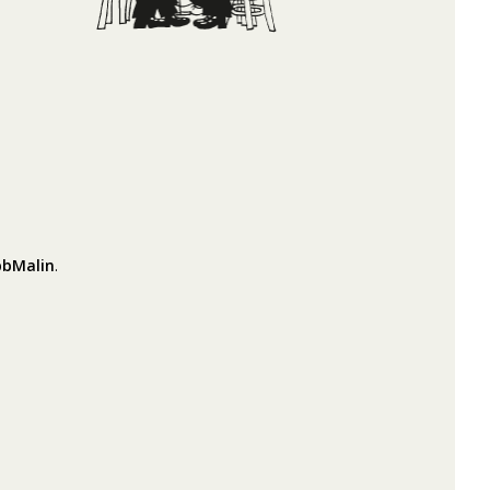
bMalin
.