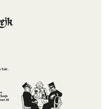
s här
.