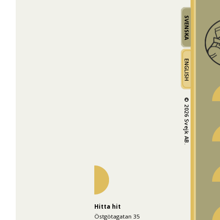
SVENSKA
ENGLISH
© 2026 Svejk AB.
Hitta hit
Östgötagatan 35