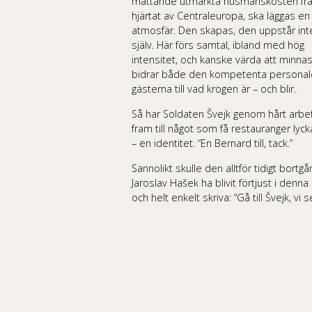
mättande utmärkta husmanskosten fr
hjärtat av Centraleuropa, ska läggas en
atmosfär. Den skapas, den uppstår inte
själv. Här förs samtal, ibland med hög
intensitet, och kanske värda att minnas
bidrar både den kompetenta personal
gästerna till vad krogen är – och blir.
Så har Soldaten Švejk genom hårt arbe
fram till något som få restauranger ly
– en identitet. “En Bernard till, tack.”
Sannolikt skulle den alltför tidigt bortg
Jaroslav Hašek ha blivit förtjust i denna
och helt enkelt skriva: “Gå till Švejk, vi s