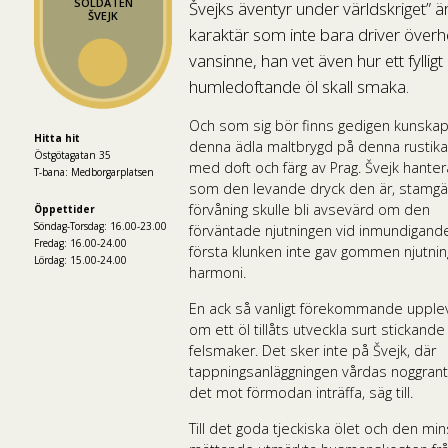
SOLDATEN
Švejks äventyr under världskriget” ä
ŠVEJK
karaktär som inte bara driver överhet
vansinne, han vet även hur ett fylligt
humledoftande öl skall smaka.
Och som sig bör finns gedigen kunska
Hitta hit
denna ädla maltbrygd på denna rustika
Östgötagatan 35
med doft och färg av Prag. Švejk hanter
T-bana: Medborgarplatsen
som den levande dryck den är, stamg
förvåning skulle bli avsevärd om den
Öppettider
Söndag-Torsdag: 16.00-23.00
förväntade njutningen vid inmundigand
Fredag: 16.00-24.00
första klunken inte gav gommen njutni
Lördag: 15.00-24.00
harmoni.
En ack så vanligt förekommande upple
om ett öl tillåts utveckla surt stickande
felsmaker. Det sker inte på Švejk, där
tappningsanläggningen vårdas noggrant.
det mot förmodan inträffa, säg till.
Till det goda tjeckiska ölet och den min