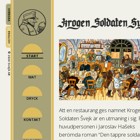
SVENSKA
ENGLISH
© 2026 Svejk AB.
START
MAT
DRYCK
Att en restaurang ges namnet Krog
Soldaten Švejk är en utmaning i sig. 
KONTAKT
huvudpersonen i Jaroslav Hašeks
berömda roman “Den tappre solda